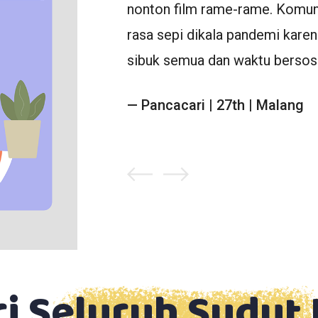
tif lain dari
nonton film rame-rame. Komu
 benar-benar
rasa sepi dikala pandemi kare
sibuk semua dan waktu bersosi
— Pancacari | 27th | Malang
ri Seluruh Sudut