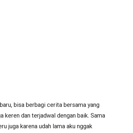
baru, bisa berbagi cerita bersama yang
"Aku b
ga keren dan terjadwal dengan baik. Sama
dan ha
ru juga karena udah lama aku nggak
selalu