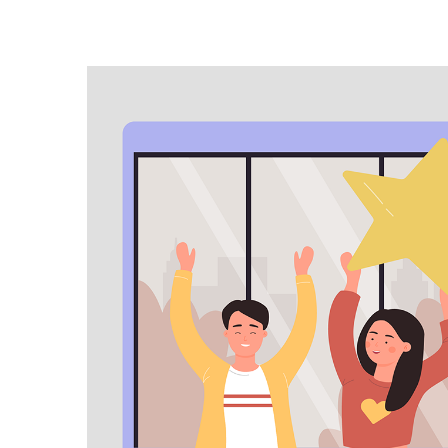
lama aku bergabung di Komunitas Social Connect s
uk proses healing dan mampu melupakan masalah se
g aku hadapi dengan kesehatan mental. Melalui dis