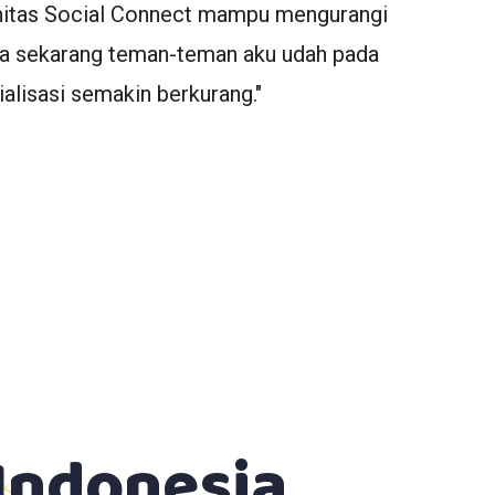
nitas Social Connect mampu mengurangi
adminn
na sekarang teman-teman aku udah pada
teman 
alisasi semakin berkurang."
ada di
Social
— Nur 
 Indonesia