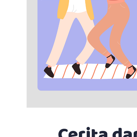
a bercerita tanpa beban dan mengenal banyak perspek
en-temen di komunitas. Komunitas Social Connect
jadi tempat penyembuhan bagi aku!Pancacari"
ierre | 20th | Pasuruan
Cerita da