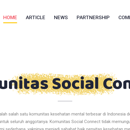
HOME
ARTICLE
NEWS
PARTNERSHIP
COM
nitas Social Co
lah salah satu komunitas kesehatan mental terbesar di Indonesia d
untuk seluruh anggotanya. Komunitas Social Connect tidak memungu
mi sederhana, yakninya menjadi sahabat baik penyitas kesehatan men