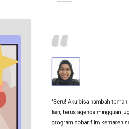
angat terbantu
"Seru! Aku bisa nambah teman 
rta struggle
lain, terus agenda mingguan ju
kusi dan program
program nobar film kemaren se